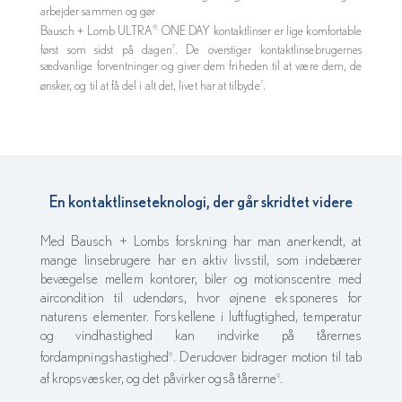
arbejder sammen og gør
Bausch + Lomb ULTRA
ONE DAY kontaktlinser er lige komfortable
®
først som sidst på dagen
. De overstiger kontaktlinsebrugernes
7
sædvanlige forventninger og giver dem friheden til at være dem, de
ønsker, og til at få del i alt det, livet har at tilbyde
.
7
En kontaktlinseteknologi, der går skridtet videre
Med Bausch + Lombs forskning har man anerkendt, at
mange linsebrugere har en aktiv livsstil, som indebærer
bevægelse mellem kontorer, biler og motionscentre med
aircondition til udendørs, hvor øjnene eksponeres for
naturens elementer. Forskellene i luftfugtighed, temperatur
og vindhastighed kan indvirke på tårernes
fordampningshastighed
. Derudover bidrager motion til tab
8
af kropsvæsker, og det påvirker også tårerne
.
9