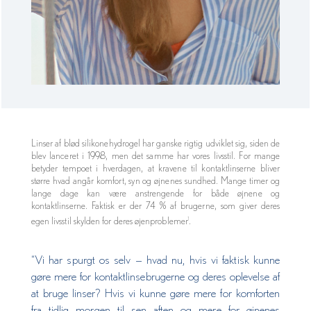
Linser af blød silikonehydrogel har ganske rigtig udviklet sig, siden de
blev lanceret i 1998, men det samme har vores livsstil. For mange
betyder tempoet i hverdagen, at kravene til kontaktlinserne bliver
større hvad angår komfort, syn og øjnenes sundhed. Mange timer og
lange dage kan være anstrengende for både øjnene og
kontaktlinserne. Faktisk er der 74 % af brugerne, som giver deres
egen livsstil skylden for deres øjenproblemer
.
1
“Vi har spurgt os selv — hvad nu, hvis vi faktisk kunne
gøre mere for kontaktlinsebrugerne og deres oplevelse af
at bruge linser? Hvis vi kunne gøre mere for komforten
fra tidlig morgen til sen aften og mere for øjnenes