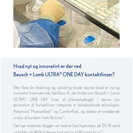
Hvad nyt og innovativt er der ved
Bausch + Lomb ULTRA
ONE DAY
kontaktlinser?
®
Efter flere års forskning og udvikling havde teamet skabt et nyt og
innovativt linsemateriale, kalifilcon A, der findes som Bausch + Lomb
ULTRA
ONE DAY linser af silikonehydrogel. I denne nye
®
generation af kontaktlinser integreres to banebrydende teknologier,
Advanced MoistureSeal
og ComfortFeel, og skaber et enestående
®
niveau af komfort i hele 16 timer
.
3,4
Det nye materiale lægger ud med et højt fugtniveau på 55 % vand
og holder på 96 % af denne fugt ved op til 16 timers brug
.
5,6