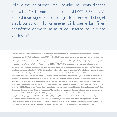
“Alle disse situationer kan indvirke på kontaktlinsens
komfort
. Med Bausch + Lomb ULTRA
ONE DAY
®
10
kontaktlinser sigter vi mod to ting – 16 timers komfort og et
stabilt og sundt miljø for øjnene, så brugerne kan få en
enestående oplevelse af at bruge linserne og leve the
ULTRA life
”
3, 4.
1. Resultaterne af en forbrugerundersøgelse af symptomer hos 318 brugere af 1-dagslinser af silikonehydrogel. Kadence
®
International, april 2019.2. Kun Bausch + Lomb ULTRA
ONE DAY kontaktlinser tilbyder et komplet fugt + komfort-system med
®
teknologierne Advanced MoistureSeal
og ComfortFeel Technologies samt et komplet design af høj Dk/t, lav modulus, UV
®
blokering og High Definition™ Optics. Bausch + Lomb ULTRA
ONE DAY kontaktlinser er sundere linser på grund af det
komplette system, der virker i synergi og bidrager til et sundt miljø for øjnene med ingredienser, der bevares i hele 16 timer, og den
høje iltgennemtrængelighed (Dk/t=134).3. Data on file. Product Performance Evaluation of a Novel Silicone Hydrogel Contact
Lens: kalifilcon A Daily Disposable Contact Lenses – Summary of kalifilcon A Patient Comfort and Vision Outcomes for Patients
Who Wore Lenses for 16 or More Hours Per Day. Bausch & Lomb Incorporated, Rochester NY, 2021.4. Rah M. Ocular surface
homeostasis and contact lens design. February 2021.5. Schafer,J. Steffen,R. Reindel,W; A clinical assessment of dehydration
resistance for a novel silicone hydrogel lens and six silicone hydrogel daily disposable lenses. Poster vist ved AAO; oktober
2020.6. U.S. Food & Drug Administration 510(k) Summary K200528; Bausch + Lomb (kalifilcon A) Soft (hydrophilic) Contact
Lens. May 2020.7. Data on File. Product Performance Evaluation of a Novel Silicone Hydrogel Contact Lens: kalifilcon A Daily
Disposable Contact Lenses – Summary of kalifilcon A Patient Comfort and Vision Outcomes. Bausch & Lomb Incorporated,
Rochester, NY, 2021.8. Wolkoff P., Karcher T., Mayer H., Problemms of the “outer eyes” in the office environmnet: an
ergophthalmologic approach. 2012.9. Holland J.J.,Ray M.,Irwin C, Skinner T.L., Leveritt M., Desbrow B., Tear osmolarity is sensitive
to exercise-induced fluid loss but is not associated with common hydration measures in a filed setting. J Sports Sci. 2018.10.
Craig J.P., Willcox M.D., Argueso P., Maissa C., Stahl U., Tomlinson A., et al. The TFOS International Workshop on Contact Lens
Discomfort: Report of the Contact Lens Interactions With the Tear Film Subcommittee. Invest Ophtalmol Vis Sci 2013.