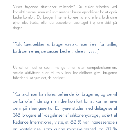
Virker følgende situationer velkendte? Du elsker friheden ved
kontaktlinserne, men må sommetider bruge øjendråber for at opnå
bedre komfort. Du bruger linserne kortere tid end ellers, fordi dine
øjne føles trætte, eller du accepterer ubehaget i øjnene sidst på
dagen.
“Folk foretrækker at bruge kontaktlinser frem for briller,
fordi de mener, de passer bedre til deres livsstil,”
Uanset om det er sport, mange timer foran computerskærmen,
sociale aktiviteter eller friluftsliv kan kontaktlinser give brugerne
friheden til at gøre det, de har lyst til.
“Kontaktlinser kan føles befriende for brugerne, og de vil
derfor ofte finde sig i mindre komfort for at kunne have
dem på i længere tid. Et nyere studie med deltagelse af
318 brugere af 1-dagslinser af silikonehydrogel, udført af
Kadence International, viste, at 82 % var interesserede i
en kontaktlinse, som kunne mindske tørhed, og 70 %