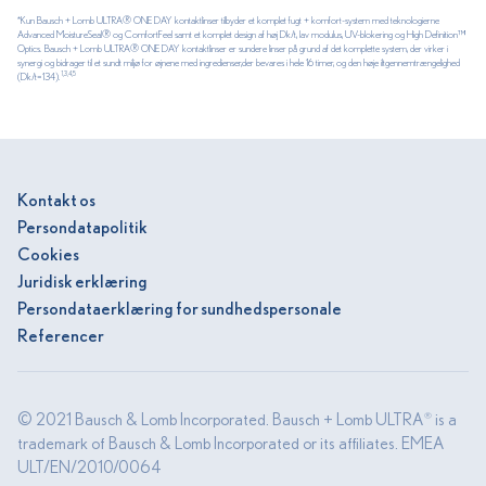
*Kun Bausch + Lomb ULTRA® ONE DAY kontaktlinser tilbyder et komplet fugt + komfort-system med teknologierne
Advanced MoistureSeal® og ComfortFeel samt et komplet design af høj Dk/t, lav modulus, UV-blokering og High Definition™
Optics. Bausch + Lomb ULTRA® ONE DAY kontaktlinser er sundere linser på grund af det komplette system, der virker i
synergi og bidrager til et sundt miljø for øjnene med ingredienser,der bevares i hele 16 timer, og den høje iltgennemtrængelighed
1,3,4,5
(Dk/t=134).
Kontakt os
Persondatapolitik
Cookies
Juridisk erklæring
Persondataerklæring for sundhedspersonale
Referencer
© 2021 Bausch & Lomb Incorporated. Bausch + Lomb ULTRA
is a
®
trademark of Bausch & Lomb Incorporated or its affiliates. EMEA
ULT/EN/2010/0064