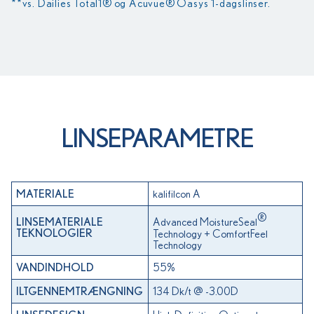
**vs. Dailies Total1® og Acuvue® Oasys 1-dagslinser.
LINSEPARAMETRE
kalifilcon A
MATERIALE
®
Advanced MoistureSeal
LINSEMATERIALE
Technology + ComfortFeel
TEKNOLOGIER
Technology
55%
VANDINDHOLD
134 Dk/t @ -3.00D
ILTGENNEMTRÆNGNING