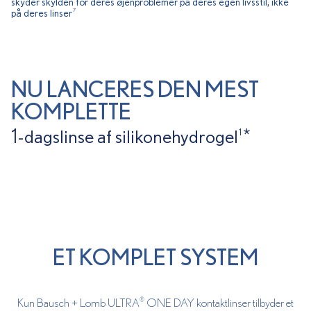
skyder skylden for deres øjenproblemer på deres egen livsstil, ikke
på deres linser
7
NU LANCERES DEN MEST
KOMPLETTE
1-dagslinse af silikonehydrogel
*
1
ET KOMPLET SYSTEM
Kun Bausch + Lomb ULTRA
ONE DAY kontaktlinser tilbyder et
®