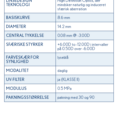
High Definition Optics, der
LINSEDESIGN
mindsker naturlig og induceret
TEKNOLOGI
sfærisk aberration
8.6 mm
BASISKURVE
14.2 mm
DIAMETER
0.08 mm @ -3.00D
CENTRAL TYKKELSE
+6.00D to -12.00D i intervaller
SFÆRISKE STYRKER
på 0.50D over -6.00D
lyseblå
FARVESKÆR FOR
SYNLIGHED
daglig
MODALITET
ja (KLASSE II)
UV-FILTER
0.5 MPa
MODULUS
pakning med 30 og 90
PAKNINGSSTØRRELSE