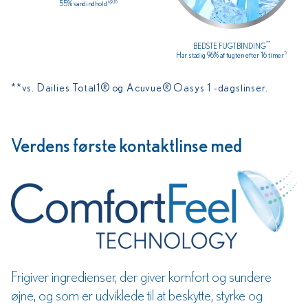
6,9,10
55% vandindhold
**
BEDSTE FUGTBINDING
5
Har stadig 96% af fugten efter 16 timer
**vs. Dailies Total1® og Acuvue® Oasys 1 -dagslinser.
Verdens første kontaktlinse med
Frigiver ingredienser, der giver komfort og sundere
øjne, og som er udviklede til at beskytte, styrke og