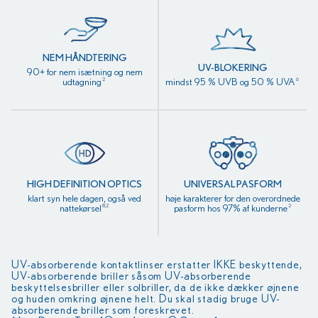
NEM HÅNDTERING
UV-BLOKERING
90+ for nem isætning og nem
udtagning
mindst 95 % UVB og 50 % UVA
2
6
HIGH DEFINITION OPTICS
UNIVERSAL PASFORM
klart syn hele dagen, også ved
høje karakterer for den overordnede
nattekørsel
pasform hos 97% af kunderne
8,2
2
UV-absorberende kontaktlinser erstatter IKKE beskyttende,
UV-absorberende briller såsom UV-absorberende
beskyttelsesbriller eller solbriller, da de ikke dækker øjnene
og huden omkring øjnene helt. Du skal stadig bruge UV-
absorberende briller som foreskrevet.