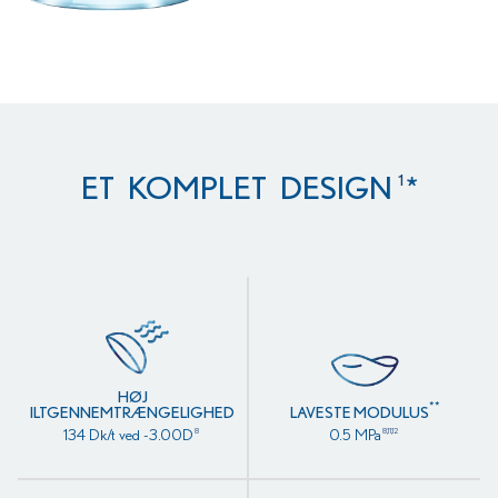
1
ET KOMPLET DESIGN
*
HØJ
**
ILTGENNEMTRÆNGELIGHED
LAVESTE MODULUS
134 Dk/t ved -3.00D
0.5 MPa
8
8,11,12