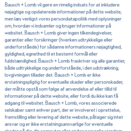
Bausch + Lomb vil gøre en rimelig indsats for at inkludere
nøjagtige og opdaterede informationer på dette website,
men læs venligst vores persondatapolitik med oplysninger
om, hvordan vi indsamler og bruger informationer på
websitet. Bausch + Lomb giver ingen tilkendegivelser,
garantier eller forsikringer (hverken udtrykkelige eller
underforståede) for sådanne informationers nøjagtighed,
gyldighed, egnethed til et bestemt formål eller
fuldstændighed. Bausch + Lomb fraskriver sig alle garantier,
både udtrykkelige og underforståede, i den udstrækning,
lovgivningen tillader det. Bausch + Lomb er ikke
erstatningspligtig for eventuelle skader eller personskader,
der måtte opstå som følge af anvendelse af eller tillid til
informationer på dette website, eller fordi du ikke kan få
adgang til websitet. Bausch + Lomb, vores associerede
selskaber samt enhver part, der er involveret i oprettelse,
fremstilling eller levering af dette website, påtager sig intet
ansvar og er ikke erstatningsansvarlige for eventuelle
skader på dig, din computer eller anden personlig ejendom,