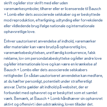
skrift og/eller stor skrift med eller uden
varemærkesymboler, tilhører eller er licenserede til Bausch
+ Lomb eller dets associerede selskaber og er beskyttede
mod reproduktion, efterligning, udtynding eller forvekslende
eller vildledende brug ifølge nationale og internationale
ophavsretlige love.
Enhver uautoriseret anvendelse af indhold, varemærker
eller materialer kan være brud på ophavsretlig lov,
varemærkebeskyttelsen, uretfærdig konkurrence, falsk
reklame, lov om persondatabeskyttelse og/eller andre love
og/eller internationale love og kan være en krænkelse af
Bausch + Lombs eller dets associerede selskabers
rettigheder. En sådan uautoriseret anvendelse kan medføre,
at du hæfter personligt, potentielt under strafferetligt
ansvar. Dette gælder alt indhold på websitet, der er
forbundet med ophavsret og er beskyttet som et samlet
værk. Bemærk, at Bausch + Lomb håndhæver sin ophavsret
aktivt og offensivt i den udstrækning, loven tillader det.