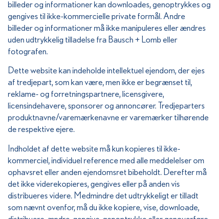
billeder og informationer kan downloades, genoptrykkes og
gengives til ikke-kommercielle private formål. Andre
billeder og informationer må ikke manipuleres eller ændres
uden udtrykkelig tilladelse fra Bausch + Lomb eller
fotografen.
Dette website kan indeholde intellektuel ejendom, der ejes
af tredjepart, som kan være, men ikke er begrænset til,
reklame- og forretningspartnere, licensgivere,
licensindehavere, sponsorer og annoncører. Tredjeparters
produktnavne/varemærkenavne er varemærker tilhørende
de respektive ejere.
Indholdet af dette website må kun kopieres til ikke-
kommerciel, individuel reference med alle meddelelser om
ophavsret eller anden ejendomsret bibeholdt. Derefter må
det ikke viderekopieres, gengives eller på anden vis
distribueres videre. Medmindre det udtrykkeligt er tilladt
som nævnt ovenfor, må du ikke kopiere, vise, downloade,
distribuere, ændre, gengive, genoptrykke eller genoverføre