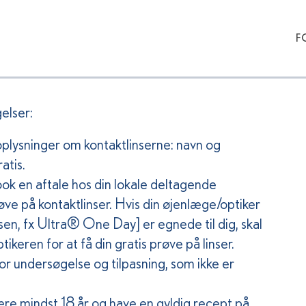
F
elser:
oplysninger om kontaktlinserne: navn og
atis.
k en aftale hos din lokale deltagende
røve på kontaktlinser. Hvis din øjenlæge/optiker
sen, fx Ultra® One Day] er egnede til dig, skal
keren for at få din gratis prøve på linser.
or undersøgelse og tilpasning, som ikke er
ære mindst 18 år og have en gyldig recept på