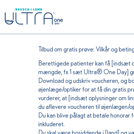
Tilbud om gratis prøve: Vilkår og beting
Berettigede patienter kan få [indsæt 
mængde, fx 1 sæt Ultra® One Day] gr
Download og udskriv voucheren, og boo
øjenlæge/optiker for at få din gratis p
vurderer, at [indsæt oplysninger om lin
du aflevere voucheren til øjenlægen/opti
Du kan blive pålagt at betale honorar f
inkluderet.
Du skal være bosiddende i [land] og v