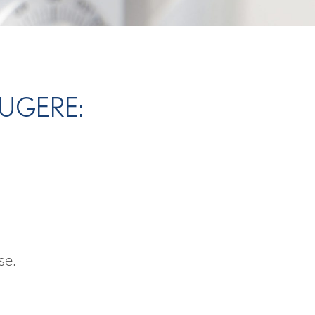
UGERE:
se.