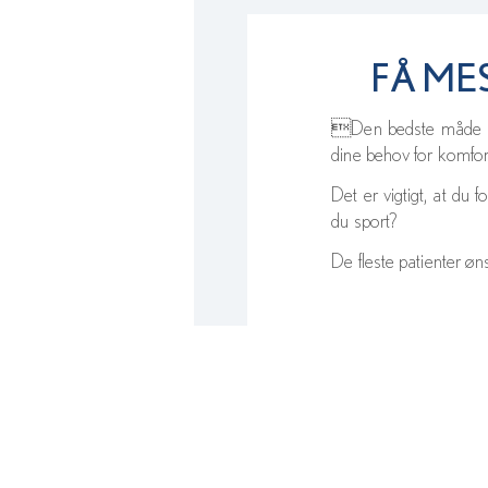
FÅ ME
Den bedste måde at 
dine behov for komfor
Det er vigtigt, at du
du sport?
De fleste patienter øns