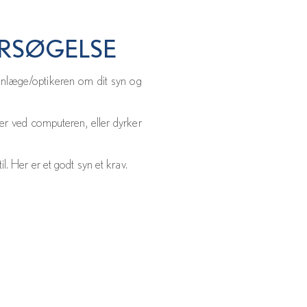
ERSØGELSE
jenlæge/optikeren om dit syn og
mer ved computeren, eller dyrker
l. Her er et godt syn et krav.