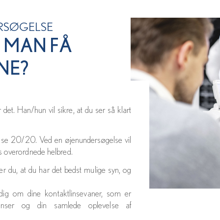
RSØGELSE
 MAN FÅ
JNE?
det. Han/hun vil sikre, at du ser så klart
 se 20/20. Ved en øjenundersøgelse vil
s overordnede helbred.
er du, at du har det bedst mulige syn, og
dig om dine kontaktlinsevaner, som er
tlinser og din samlede oplevelse af