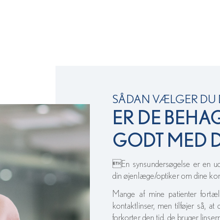
SÅDAN VÆLGER DU D
ER DE BEHA
GODT MED 
En synsundersøgelse er en udm
din øjenlæge/optiker om dine kont
Mange af mine patienter fortæll
kontaktlinser, men tilføjer så, at
forkorter den tid, de bruger linser