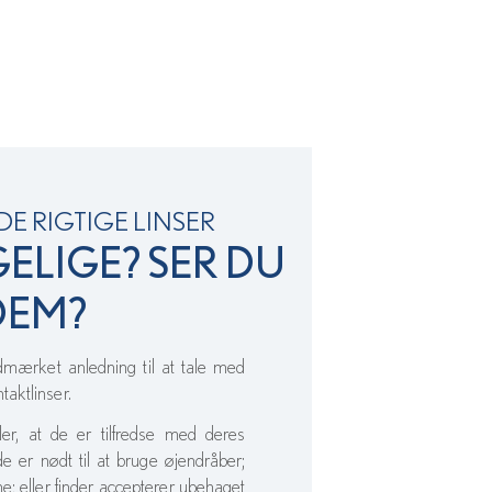
E RIGTIGE LINSER
GELIGE? SER DU
DEM?
ærket anledning til at tale med
aktlinser.
er, at de er tilfredse med deres
 de er nødt til at bruge øjendråber;
ne; eller finder accepterer ubehaget