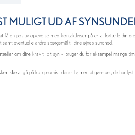
ST MULIGT UD AF SYNSUND
få en positiv oplevelse med kontaktlinser på er at fortælle din ø
t samt eventuelle andre spørgsmål til dine øjnes sundhed.
 fortæller om dine krav til dit syn – bruger du for eksempel mange ti
ker ikke at gå på kompromis i deres liv, men at gøre det, de har lyst ti